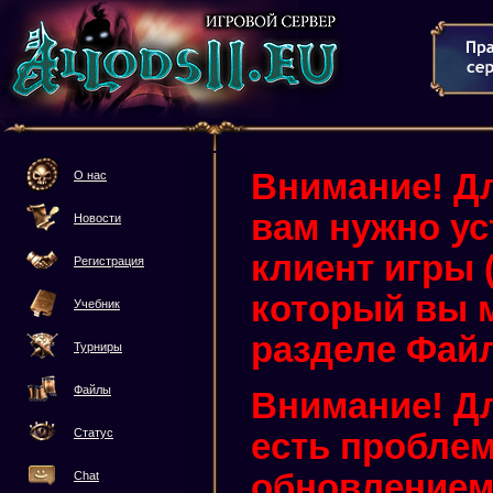
Внимание! Дл
О нас
вам нужно у
Новости
клиент игры (3
Регистрация
который вы м
Учебник
разделе Фай
Турниры
Файлы
Внимание! Дл
Статус
есть проблем
обновлением 
Chat