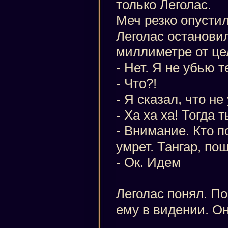
только Леголас.
Меч резко опустил
Леголас останови
миллиметре от це
- Нет. Я не убью т
- Что?!
- Я сказал, что не
- Ха ха ха! Тогда 
- Внимание. Кто п
умрет. Тангар, по
- Ок. Идем
Леголас понял. П
ему в видении. Он