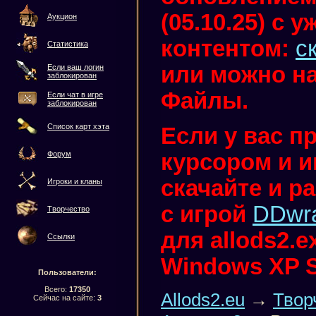
(05.10.25) с
Аукцион
контентом:
с
Статистика
или можно на
Если ваш логин
заблокирован
Файлы.
Если чат в игре
заблокирован
Список карт хэта
Если у вас п
курсором и иг
Форум
скачайте и р
Игроки и кланы
с игрой
DDwr
Творчество
для allods2.
Ссылки
Windows XP 
Пользователи:
Всего:
17350
Allods2.eu
→
Твор
Сейчас на сайте:
3