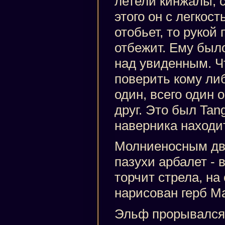
летели кинжалы, с
этого он с легкос
отобьет, то рукой 
отбежит. Ему было
над увиденным. Чт
поверить кому ли
один, всего один
друг. Это был Tan
наверника находи
Молниеносным дв
пазухи арбалет - 
торчит стрела, на
нарисован герб Ма
Эльф прорывался 