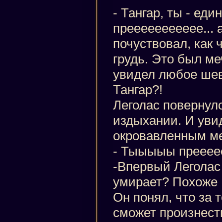
- Тангар, ты - еди
преееееееееее... 
почуствовал, как 
грудь. Это был ме
увидел любое шев
Тангар?!
Леголас повернул
издыхании. И уви
окровавленным м
- Тыыыыы прееее
-Впервый Леголас
умирает? Похоже
Он понял, что за т
сможет произнест