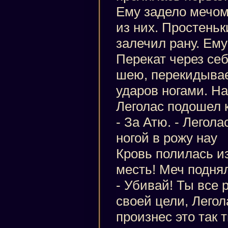
Ему задело мечом
из них. Простень
залечил рану. Ему
Перекат через себ
шею, перекидывае
ударов ногами. На
Леголас подошел к
- За Атю. - Легола
ногой в рожу нау
Кровь полилась из
месть! Меч подня
- Убивай! Ты все 
своей цели, Легол
произнес это так 