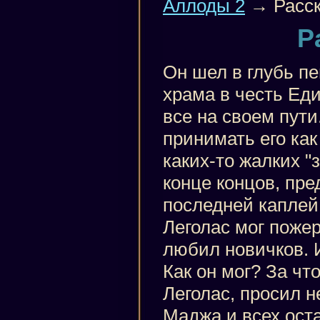
Аллоды 2
→ Расск
Р
Он шел в глубь п
храма в честь Еди
все на своем пути
принимать его ка
каких-то жалких "
конце концов, пр
последней каплей.
Леголас мог пожер
любил новичков. И
Как он мог? За чт
Леголас, просил н
Маджа и всех ост