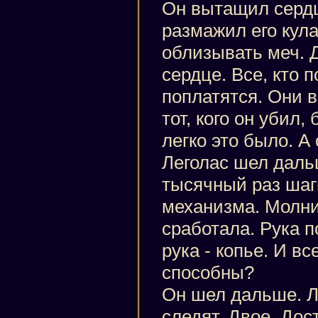
Он вытащил сердц
размажил его кула
облизывать меч. Д
сердце. Все, кто п
поплатятся. Они в
тот, кого он убил
легко это было. А 
Леголас шел дальш
тысячный раз шаг
механизма. Молни
сработала. Рука п
рука - копье. И вс
способны?
Он шел дальше. Ле
следят. Двое. До