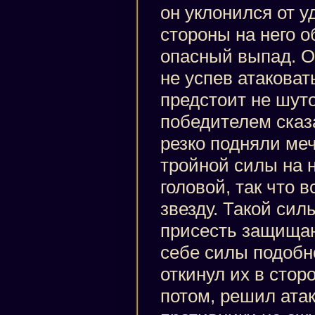
он уклонился от уд
стороны на него 
опасный выпад. От
не успев атаковать
предстоит не шут
победителем сказ
резко подняли ме
тройной силы на н
головой, так что 
звезду. Такой сил
присесть защищаю
себе силы подобн
откинул их в стор
потом, решил ата