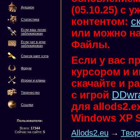
(05.10.25) с
Аукцион
контентом:
с
Статистика
или можно на
Если ваш логин
заблокирован
Файлы.
Если чат в игре
заблокирован
Список карт хэта
Если у вас п
курсором и иг
Форум
скачайте и р
Игроки и кланы
с игрой
DDwr
Творчество
для allods2.
Ссылки
Windows XP 
Пользователи:
Всего:
17344
Allods2.eu
→
Твор
Сейчас на сайте:
5