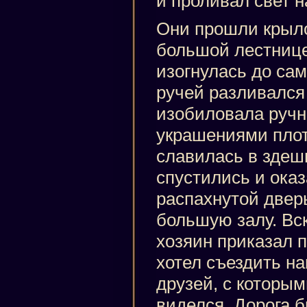
и проливал свет н
Они прошли крыло
большой лестнице
изогнулась до сам
ручей разливался
изобиловала ручн
украшениями плот
славилась в здеш
спустились и ока
распахнутой двер
большую залу. Вс
хозяин приказал п
хотел съездить н
друзей, с которым
виделся. Дорога б