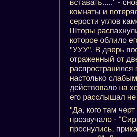
вставать....." - с
комнаты и потерял
серости углов ка
Шторы распахнулис
которое облило е
"УУУ". В дверь пос
отраженный от дв
распространился п
настолько слабым,
действовало на хо
его расслышал не 
"Да, кого там черт 
прозвучало - "Сир,
проснулись, прик