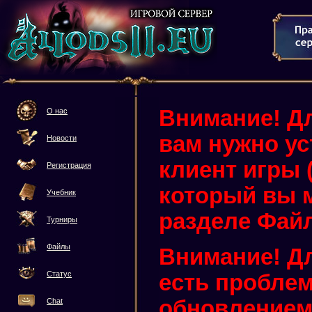
Внимание! Дл
О нас
вам нужно у
Новости
клиент игры (3
Регистрация
который вы м
Учебник
разделе Фай
Турниры
Файлы
Внимание! Дл
Статус
есть проблем
обновлением 
Chat