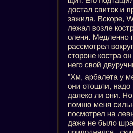
щит. Его подтащил
достал свиток и п
зажила. Вскоре, W
лежал возле кост
оленя. Медленно 
рассмотрел вокруг
стороне костра он
него свой двуручн
"Хм, арбалета у м
они отошли, надо
далеко ли они. Но
помню меня сильн
посмотрел на левы
даже не было шрам
приподнялся , ски