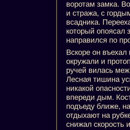
воротам замка. В
и стража, с горд
всадника. Перееха
который опоясал 
направился по про
Вскоре он въехал 
окружали и прото
ручей вилась меж
Лесная тишина ус
никакой опасности
впереди дым. Кост
подъеду ближе, н
отдыхают на рубк
снижал скорость и