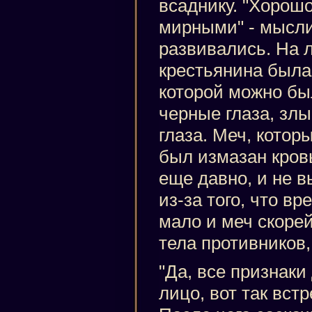
всаднику. "Хорошо
мирными" - мысл
развивались. На 
крестьянина была 
которой можно был
черные глаза, зл
глаза. Меч, котор
был измазан кров
еще давно, и не в
из-за того, что вр
мало и меч скоре
тела противников
"Да, все признак
лицо, вот так встр