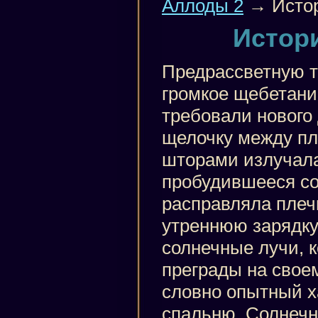
Аллоды 2
→ Истор
Истори
Предрассветную 
громкое щебетани
требовали нового
щелочку между п
шторами излучала
пробудившееся со
расправляла плеч
утреннюю зарядку
солнечные лучи, 
преграды на своем
словно опытный х
спальню. Солнечн