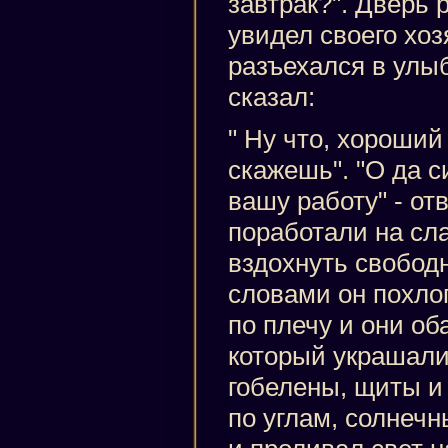
завтрак?". Дверь 
увидел своего хоз
разъехался в улыб
сказал:
" Ну что, хороший
скажешь". "О да с
вашу работу" - отв
поработали на сла
вздохнуть свободно
словами он похлоп
по плечу и они об
который украшали
гобелены, щиты и
по углам, солнечн