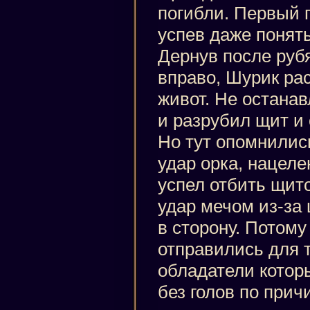
погибли. Первый п
успев даже понять
Дернув после руб
вправо, Шурик ра
живот. Не останав
и разрубил щит и 
Но тут опомнилис
удар орка, нацеле
успел отбить щит
удар мечом из-за 
в сторону. Потому
отправились для т
обладатели которы
без голов по прич