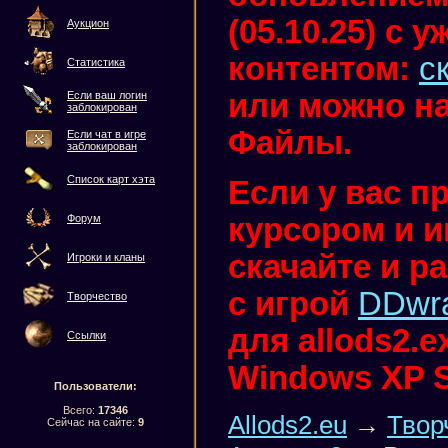
(05.10.25) с
Аукцион
контентом:
с
Статистика
или можно на
Если ваш логин
заблокирован
Файлы.
Если чат в игре
заблокирован
Список карт хэта
Если у вас п
курсором и иг
Форум
скачайте и р
Игроки и кланы
с игрой
DDwr
Творчество
для allods2.
Ссылки
Windows XP 
Пользователи:
Всего:
17346
Allods2.eu
→
Твор
Сейчас на сайте:
9