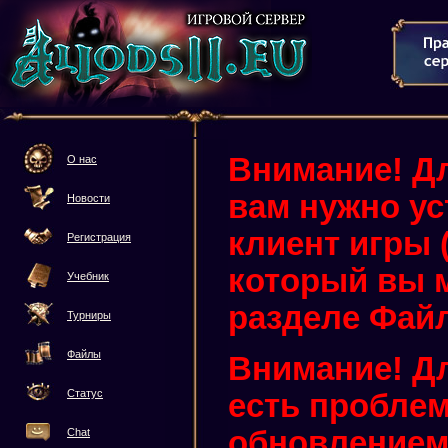
Внимание! Дл
О нас
вам нужно у
Новости
клиент игры (3
Регистрация
который вы м
Учебник
разделе Фай
Турниры
Файлы
Внимание! Дл
Статус
есть проблем
обновлением 
Chat