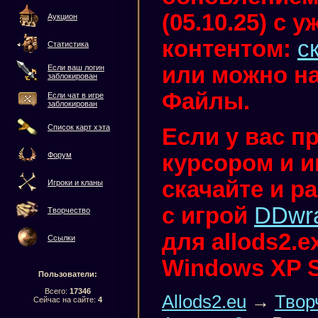
(05.10.25) с
Аукцион
контентом:
с
Статистика
или можно на
Если ваш логин
заблокирован
Файлы.
Если чат в игре
заблокирован
Список карт хэта
Если у вас п
курсором и иг
Форум
скачайте и р
Игроки и кланы
с игрой
DDwr
Творчество
для allods2.
Ссылки
Windows XP 
Пользователи:
Всего:
17346
Allods2.eu
→
Твор
Сейчас на сайте:
4