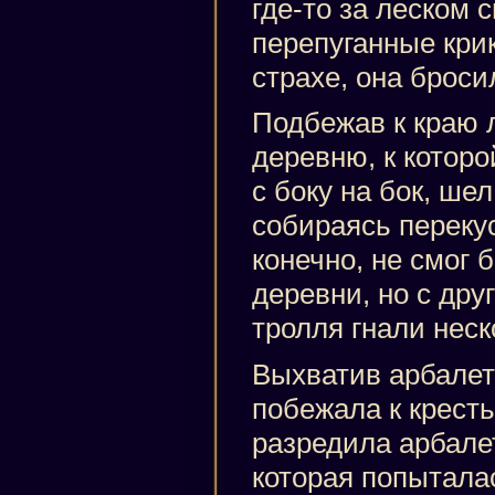
где-то за леском 
перепуганные кри
страхе, она броси
Подбежав к краю 
деревню, к котор
с боку на бок, ше
собираясь перекус
конечно, не смог 
деревни, но с дру
тролля гнали нес
Выхватив арбалет 
побежала к кресть
разредила арбале
которая попыталас