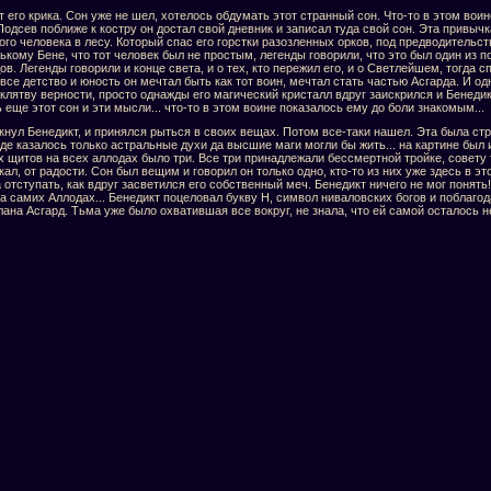
т его крика. Сон уже не шел, хотелось обдумать этот странный сон. Что-то в этом во
 Подсев поближе к костру он достал свой дневник и записал туда свой сон. Эта привычк
ого человека в лесу. Который спас его горстки разозленных орков, под предводительс
ькому Бене, что тот человек был не простым, легенды говорили, что это был один из 
ов. Легенды говорили и конце света, и о тех, кто пережил его, и о Светлейшем, тогда
 все детство и юность он мечтал быть как тот воин, мечтал стать частью Асгарда. И о
клятву верности, просто однажды его магический кристалл вдруг заискрился и Бенедик
 еще этот сон и эти мысли... что-то в этом воине показалось ему до боли знакомым...
икнул Бенедикт, и принялся рыться в своих вещах. Потом все-таки нашел. Эта была стр
де казалось только астральные духи да высшие маги могли бы жить... на картине был 
 щитов на всех аллодах было три. Все три принадлежали бессмертной тройке, совету 
ал, от радости. Сон был вещим и говорил он только одно, кто-то из них уже здесь в э
отступать, как вдруг засветился его собственный меч. Бенедикт ничего не мог понять
а самих Аллодах... Бенедикт поцеловал букву Н, символ ниваловских богов и поблагода
ана Асгард. Тьма уже было охватившая все вокруг, не знала, что ей самой осталось не