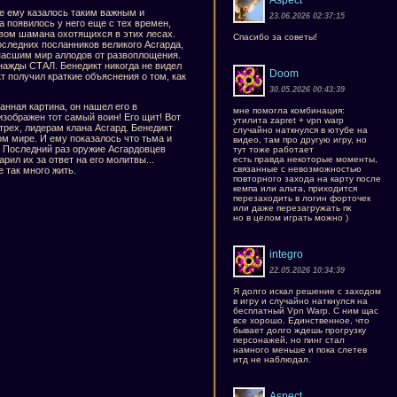
Aspect
ине ему казалось таким важным и
23.06.2026 02:37:15
а появилось у него еще с тех времен,
твом шамана охотящихся в этих лесах.
Спасибо за советы!
последних посланников великого Асгарда,
 спасшим мир аллодов от развоплощения.
днажды СТАЛ. Бенедикт никогда не видел
Doom
т получил краткие объяснения о том, как
30.05.2026 00:43:39
анная картина, он нашел его в
мне помогла комбинация:
изображен тот самый воин! Его щит! Вот
утилита zapret + vpn warp
трех, лидерам клана Асгард. Бенедикт
случайно наткнулся в ютубе на
том мире. И ему показалось что тьма и
видео, там про другую игру, но
! Последний раз оружие Асгардовцев
тут тоже работает
есть правда некоторые моменты,
рил их за ответ на его молитвы...
связанные с невозможностью
 так много жить.
повторного захода на карту после
кемпа или альта, приходится
перезаходить в логин форточек
или даже перезагружать пк
но в целом играть можно )
integro
22.05.2026 10:34:39
Я долго искал решение с заходом
в игру и случайно наткнулся на
бесплатный Vpn Warp. С ним щас
все хорошо. Единственное, что
бывает долго ждешь прогрузку
персонажей, но пинг стал
намного меньше и пока слетев
итд не наблюдал.
Aspect