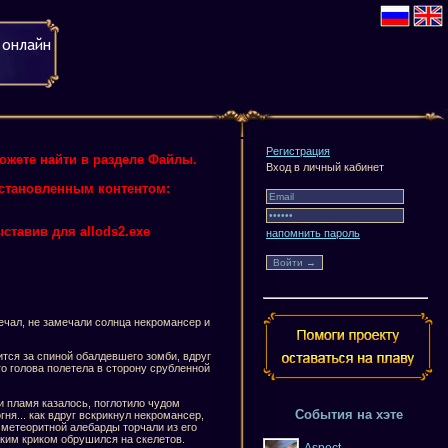
Регистрация
можете найти в разделе Файлы.
Вход в личный кабинет
 установленным контентом:
ставив для allods2.exe
напомнить пароль
ечал, не замечали солнца некромансер и
ится за спиной обалдевшего зомби, вдруг
го голова полетела в сторону срубленной
и пламя казалось, поглотило чудом
События на хэте
ня... как вдруг вскрикнул некромансер,
 метеоритной алебарды торчали из его
иким криком обрушился на скелетов.