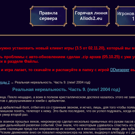
нужно установить новый клиент игры (3.5 от 02.11.20), который вы 
ть проблемы с авто-обновлением сделан .zip архив (05.10.25) с уже
и в разделе Файлы.
 игра лагает, то скачайте и распакуйте в папку с игрой
DDwrapper
вы
лоды 2
→ Реальная нереальность. Часть 9. (new! 2004 год)
Реальная нереальность. Часть 9. (new! 2004 год)
нца. Пекло нещадно, а воин в полном кристаллическом доспехе казалось этого не зам
етов с двурушниками и зомби с арбалетом.
арбалетный болт, отбил его со странным звоном, и исчез, лишь, для того чтобы появ
ишком понять, телепорт к нему. Это было последнее, что он успел подумать, когда е
 умер второй раз.
их воинов прошлых веков, некромансер сделал несколько привычных его рукам пасов 
ая дальнейшей развязки событий. Они знали, что некоторым удавалось спастись из ог
шим глазницам предстал некромансер их хозяин, но в весьма странном виде, два зуба
н. Резким движением вниз он повалил некромансера на землю, выдернул алебарду и с д