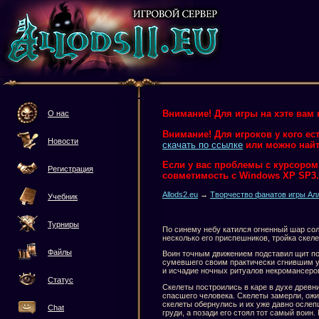
Внимание! Для игры на хэте вам 
О нас
Внимание! Для игроков у кого ес
Новости
скачать по ссылке
или можно найт
Если у вас проблемы с курсором и
Регистрация
совметимость с Windows XP SP3.
Allods2.eu
→
Творчество фанатов игры Ал
Учебник
Турниры
По синему небу катился огненный шар сол
несколько его приспешников, тройка скел
Файлы
Воин точным движением подставил щит под 
сумевшего своим практически сгнившим ум
и исчадие ночных ритуалов некромансеров
Статус
Скелеты построились в каре в духе древн
спасшего человека. Скелеты замерли, ожид
скелеты обернулись и их уже давно ослеп
Chat
груди, а позади его стоял тот самый вои