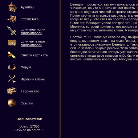
Бенедикт проснулся, как ему показалось о
Аукцион
знакомым, но что он никак не мог понять.
когда он еще мальчишкой встретил странн
Потом кто-то из стариков рассказал мален
когда-то несущего свет на просторы аллод
Статистика
С тех пор Бенедикт успел повзрослеть, но
Мерлина, который принимал его присягу и 
Если ваш логин
ему стать частью великого клана. А теперь
заблокирован
Светой Ренн! - хлопнув себя по лбу, выкр
полуразрушенном замке, на краю Гипата, г
Если чат в игре
что показалось знакомым Бенедикту. Таких
заблокирован
сел на землю и закрыв руками глаза заплак
беспредел охватившие аллоды уже начала 
Список карт хэта
светилось когда двое лидеров либо были н
похоже начиналась новая эра Аллодов и кл
Форум
Игроки и кланы
Творчество
Ссылки
Пользователи:
Всего:
17350
Сейчас на сайте:
5