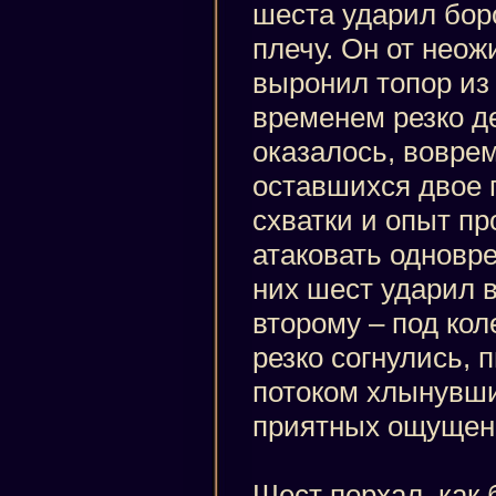
шеста ударил бор
плечу. Он от неож
выронил топор из 
временем резко де
оказалось, воврем
оставшихся двое 
схватки и опыт пр
атаковать одновре
них шест ударил в
второму – под кол
резко согнулись, 
потоком хлынувши
приятных ощущен
Шест порхал, как 