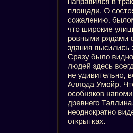
направился в тра
площади. О состоя
сожалению, былом,
что широкие ули
ровными рядами о
здания высились 
Сразу было видно
людей здесь всегд
не удивительно, в
Аллода Умойр. Что
особняков напоми
древнего Таллина,
неоднократно виде
открытках.