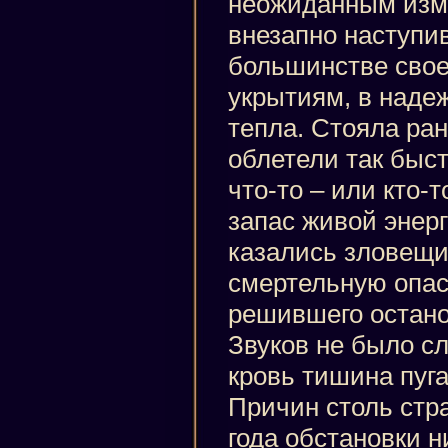
неожиданным изм
внезапно наступи
большинстве свое
укрытиям, в наде
тепла. Стояла ран
облетели так быст
что-то – или кто-
запас живой энерг
казались зловещ
смертельную опас
решившего останов
Звуков не было 
кровь тишина пуг
Причин столь стр
года обстановки н