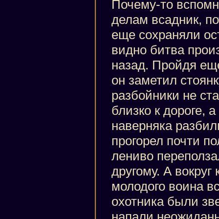
Почему-то вспом
делам всадник, по
еще сохраняли ост
видно битва прои
назад. Пройдя ещ
он заметил стоянк
разбойники не ст
близко к дороге, 
наверняка разбили
прогорел почти по
лениво переползал
другому. А вокруг 
молодого воина в
охотника были зв
напали неожиданн