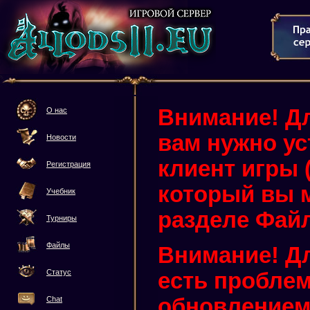
Внимание! Дл
О нас
вам нужно у
Новости
клиент игры (3
Регистрация
который вы м
Учебник
разделе Фай
Турниры
Файлы
Внимание! Дл
Статус
есть проблем
обновлением 
Chat