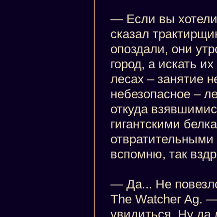
— Если вы хотели
сказал трактирщи
опоздали, они ут
город, а искать и
лесах – занятие н
небезопасное – л
откуда взявшимис
гигантскими белк
отвратительными 
вспомню, так вздр
— Да... Не повезл
The Watcher Ag. —
увидиться. Ну да л