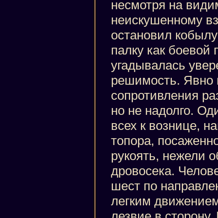
несмотря на вид
неискушенному вз
остановил кобылу 
палку как боевой 
угадывалась увер
решимость. Явно
сопротивления ра
но не надолго. О
всех к вознице, н
топора, посаженно
рукоять, нежели 
дровосека. Челов
шест по направле
легким движением
лезвие в сторону