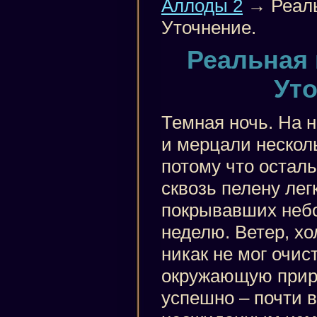
Аллоды 2
→ Реаль
Уточнение.
Реальная 
Уто
Темная ночь. На н
и мерцали несколь
потому что остал
сквозь пелену лег
покрывавших небо
неделю. Ветер, х
никак не мог очист
окружающую прир
успешно – почти в