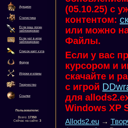
(05.10.25) с
Аукцион
контентом:
с
Статистика
или можно на
Если ваш логин
заблокирован
Файлы.
Если чат в игре
заблокирован
Список карт хэта
Если у вас п
курсором и иг
Форум
скачайте и р
Игроки и кланы
с игрой
DDwr
Творчество
для allods2.
Ссылки
Windows XP 
Пользователи:
Всего:
17350
Allods2.eu
→
Твор
Сейчас на сайте:
3