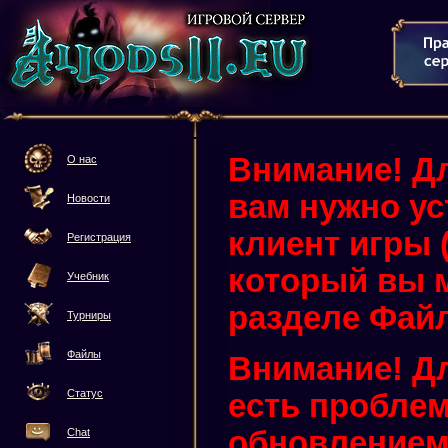
Внимание! Дл
О нас
вам нужно у
Новости
клиент игры (3
Регистрация
который вы м
Учебник
разделе Фай
Турниры
Файлы
Внимание! Дл
Статус
есть проблем
обновлением 
Chat