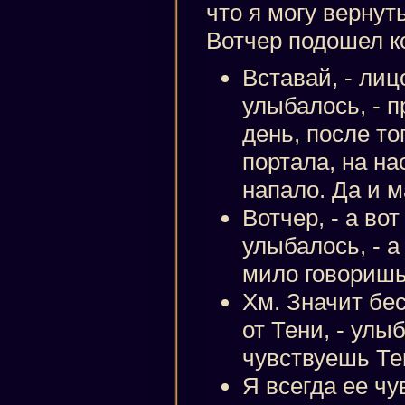
что я могу вернуть
Вотчер подошел к
Вставай, - лицо
улыбалось, - 
день, после то
портала, на на
напало. Да и 
Вотчер, - а во
улыбалось, - а
мило говориш
Хм. Значит бес
от Тени, - улы
чувствуешь Те
Я всегда ее чу