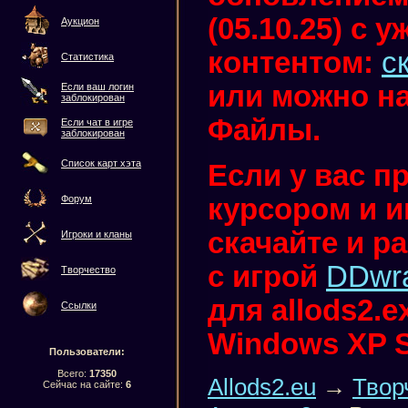
(05.10.25) с
Аукцион
контентом:
с
Статистика
или можно на
Если ваш логин
заблокирован
Файлы.
Если чат в игре
заблокирован
Список карт хэта
Если у вас п
курсором и иг
Форум
скачайте и р
Игроки и кланы
с игрой
DDwr
Творчество
для allods2.
Ссылки
Windows XP 
Пользователи:
Всего:
17350
Allods2.eu
→
Твор
Сейчас на сайте:
6