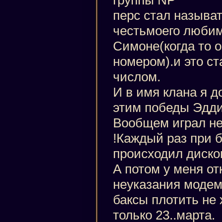
перс стал называт
честьмоего любим
Симоне(когда то о
номером).и это с
числом.
И в имя клана я д
этим победы Эдди
Вообщем играл не 
!Каждый раз при б
происходил дискон
А потом у меня о
неуказания модем
баксы плотить не 
только 23..марта.