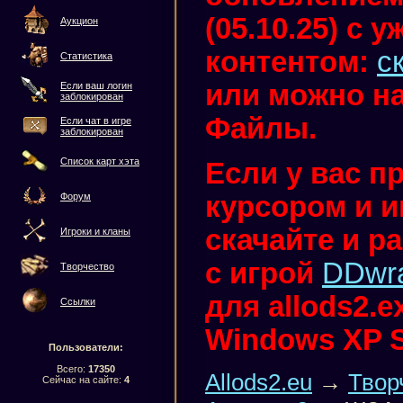
(05.10.25) с
Аукцион
контентом:
с
Статистика
или можно на
Если ваш логин
заблокирован
Файлы.
Если чат в игре
заблокирован
Список карт хэта
Если у вас п
курсором и иг
Форум
скачайте и р
Игроки и кланы
с игрой
DDwr
Творчество
для allods2.
Ссылки
Windows XP 
Пользователи:
Всего:
17350
Allods2.eu
→
Твор
Сейчас на сайте:
4