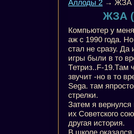
Аллоды 2
→ ЖЗА (
ЖЗА (
Компьютер у меня
аж с 1990 года. Н
стал не сразу. Да
игры были в то в
Тетриз..F-19.Там 
звучит -но в то в
Sega. там япрост
стрелки.
Затем я вернулся 
их Советского сою
другая история.
В школе оказался