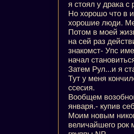
я стоял у драка с 
Но хорошо что в и
хорошие люди. Ме
Потом в моей жиз
на сей раз дейст
знакомст- Упс име
начал становитьс
Затем Рул...и я ст
Тут у меня кончил
ссесия.
Вообщем возобнов
января.- купив се
Моим новым нико
величайшего рок м
группы NP