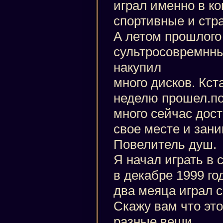
играл именно в к
спортивные и стра
А летом прошлого
сультросовремнны
накупил
много дисков. Кст
неделю прошел.пот
много сейчас дост
свое месте и зан
Повелитель душ.
Я начал играть в 
в декабре 1999 год
два меяца играл с
Скажу вам что эт
разные вещи.