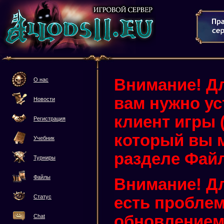
Внимание! Дл
О нас
вам нужно у
Новости
клиент игры (3
Регистрация
который вы м
Учебник
разделе Фай
Турниры
Файлы
Внимание! Дл
Статус
есть проблем
обновлением 
Chat