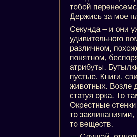
тобой перенесемс
Держись за мое п
Секунда – и они у
удивительного по
различном, похоже
понятном, беспор
атрибуты. Бутылки
пустые. Книги, св
животных. Возле 
статуя орка. То та
Окрестные стенки
то заклинаниями,
то веществ.
— Слушай, отшель