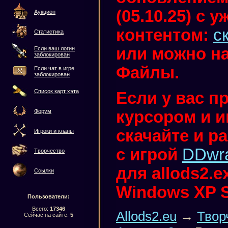
(05.10.25) с
Аукцион
контентом:
с
Статистика
или можно на
Если ваш логин
заблокирован
Файлы.
Если чат в игре
заблокирован
Список карт хэта
Если у вас п
курсором и иг
Форум
скачайте и р
Игроки и кланы
с игрой
DDwr
Творчество
для allods2.
Ссылки
Windows XP 
Пользователи:
Всего:
17346
Allods2.eu
→
Твор
Сейчас на сайте:
5