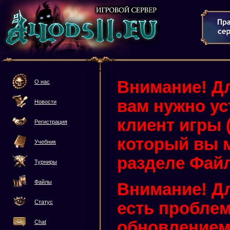
Внимание! Дл
О нас
вам нужно у
Новости
клиент игры (3
Регистрация
который вы м
Учебник
разделе Фай
Турниры
Файлы
Внимание! Дл
Статус
есть проблем
обновлением 
Chat