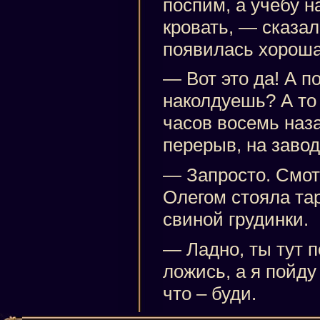
поспим, а учебу н
кровать, — сказал
появилась хороша
— Вот это да! А п
наколдуешь? А то
часов восемь наз
перерыв, на завод
— Запросто. Смот
Олегом стояла тар
свиной грудинки.
— Ладно, ты тут п
ложись, а я пойду
что – буди.