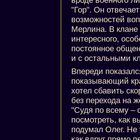
вроде военного ли
"Гор". Он отвечае
возможностей воп
Мерлина. В клане
интересного, осо
постоянное общени
и с остальными к
Впереди показалс
показывающий кр
хотел сбавить ско
без перехода на 
"Судя по всему – 
посмотреть, как в
подумал Олег. Не 
как вдруг прямо 