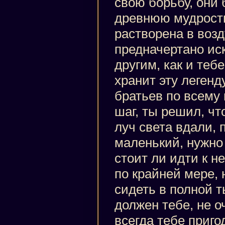
свою борьбу, они 
древнюю мудрость
растворена в воз
предначертано иск
другим, как и тебе
хранит эту легенду
братьев по всему
шаг, ты решил, чт
луч света вдали,
маленький, нужно 
стоит ли идти к не
по крайней мере, 
сидеть в полной т
должен тебе, не о
всегда тебе приго